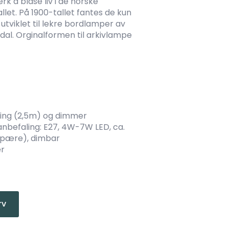
rk å blåse liv i de norske
allet. På 1900-tallet fantes de kun
utviklet til lekre bordlamper av
dal. Orginalformen til arkivlampe
ning (2,5m) og dimmer
anbefaling: E27, 4W-7W LED, ca.
 pære), dimbar
er
rv