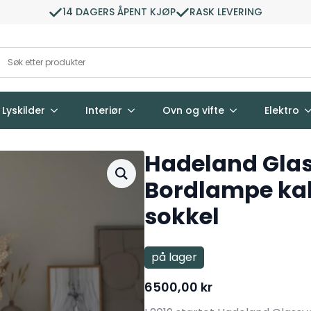
14 DAGERS ÅPENT KJØP
RASK LEVERING
Lyskilder
Interiør
Ovn og vifte
Elektro
Hadeland Glas
Bordlampe ka
sokkel
på lager
6500,00
kr