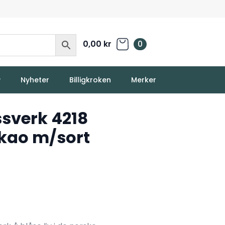
0,00
kr
0
Nyheter
Billigkroken
Merker
sverk 4218
kao m/sort