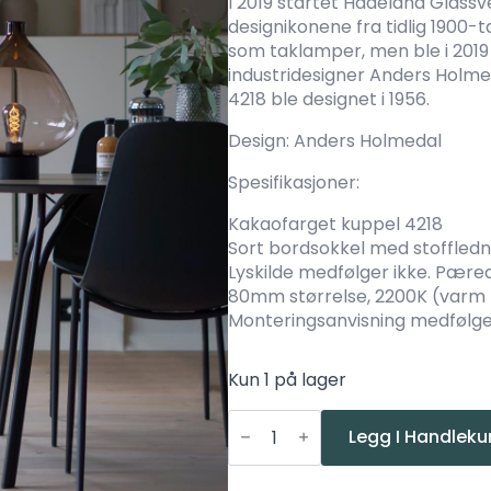
I 2019 startet Hadeland Glassve
designikonene fra tidlig 1900-t
som taklamper, men ble i 2019 
industridesigner Anders Holme
4218 ble designet i 1956.
Design: Anders Holmedal
Spesifikasjoner:
Kakaofarget kuppel 4218
Sort bordsokkel med stoffled
Lyskilde medfølger ikke. Pære
80mm størrelse, 2200K (varm
Monteringsanvisning medfølg
Kun 1 på lager
Hadeland
Glassverk
Legg I Handleku
4218
Bordlampe
kakao