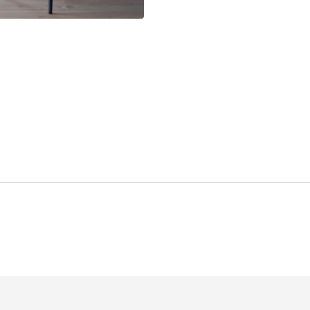
m/sort
sokkel
antall