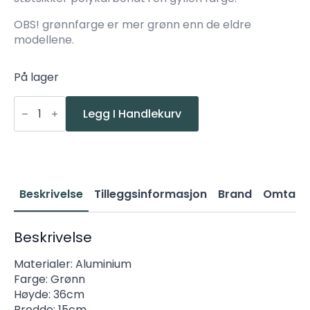
OBS! grønnfarge er mer grønn enn de eldre
modellene.
På lager
Noral
Capri
Legg I Handlekurv
Mini
Grønn
Utelampe
Vegg
E27
IP44
antall
Beskrivelse
Tilleggsinformasjon
Brand
Omtaler
Beskrivelse
Materialer: Aluminium
Farge: Grønn
Høyde: 36cm
Bredde: 15cm