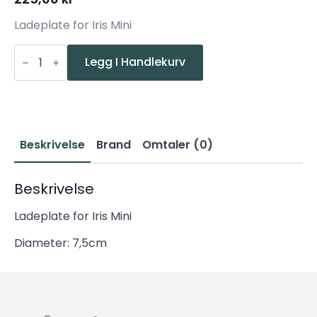
Ladeplate for Iris Mini
Nordesign
Iris
Legg I Handlekurv
mini
single
ladebase
antall
Beskrivelse
Brand
Omtaler (0)
Beskrivelse
Ladeplate for Iris Mini
Diameter: 7,5cm