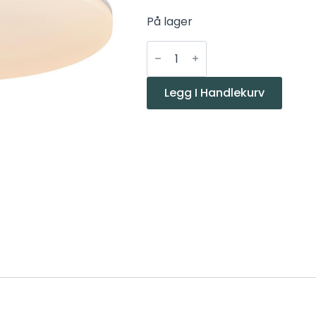
På lager
Nordlux
Vic
22
taklampe
1600lm
Legg I Handlekurv
3000K
Hvit
antall