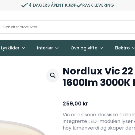
14 DAGERS ÅPENT KJØP
RASK LEVERING
Lyskilder
Interiør
Ovn og vifte
Elektro
Nordlux Vic 2
1600lm 3000K 
259,00
kr
Vic er en serie klassiske takla
integrerte LED-modulen lyser
høy lumenverdi og skaper derm