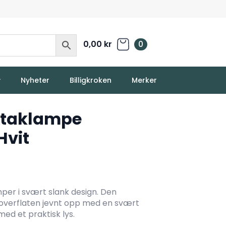
0,00
kr
0
Nyheter
Billigkroken
Merker
2 taklampe
Hvit
mper i svært slank design. Den
 overflaten jevnt opp med en svært
ed et praktisk lys.