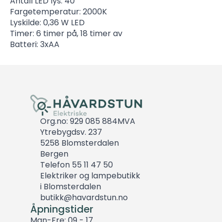
Antall LED lys: 40
Fargetemperatur: 2000K
Lyskilde: 0,36 W LED
Timer: 6 timer på, 18 timer av
Batteri: 3xAA
Org.no: 929 085 884MVA
Ytrebygdsv. 237
5258 Blomsterdalen
Bergen
Telefon 55 11 47 50
Elektriker og lampebutikk
i Blomsterdalen
butikk@havardstun.no
Åpningstider
Man-Fre: 09 - 17